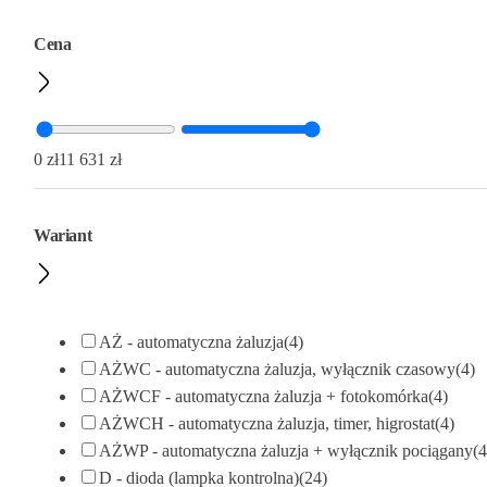
Cena
0
11 631
Wariant
AŻ - automatyczna żaluzja
(4)
AŻWC - automatyczna żaluzja, wyłącznik czasowy
(4)
AŻWCF - automatyczna żaluzja + fotokomórka
(4)
AŻWCH - automatyczna żaluzja, timer, higrostat
(4)
AŻWP - automatyczna żaluzja + wyłącznik pociągany
(4
D - dioda (lampka kontrolna)
(24)