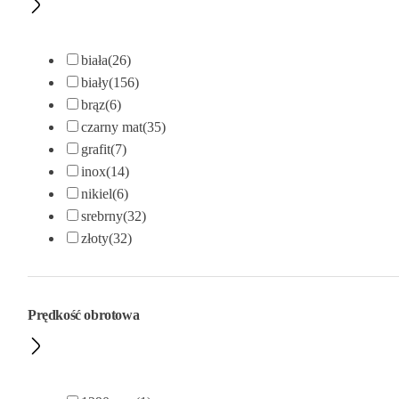
biała
(26)
biały
(156)
brąz
(6)
czarny mat
(35)
grafit
(7)
inox
(14)
nikiel
(6)
srebrny
(32)
złoty
(32)
Prędkość obrotowa