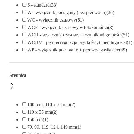
S - standard
(33)
W - wyłącznik pociągany (bez przewodu)
(36)
WC - wyłącznik czasowy
(51)
WCF - wyłącznik czasowy + fotokomórka
(3)
WCH - wyłącznik czasowy + czujnik wilgotności
(51)
WCHV - płynna regulacja prędkości, timer, higrostat
(1)
WP - wyłącznik pociągany + przewód zasilający
(49)
Średnica
100 mm, 110 x 55 mm
(2)
110 x 55 mm
(2)
150 mm
(1)
79, 99, 119, 124, 149 mm
(1)