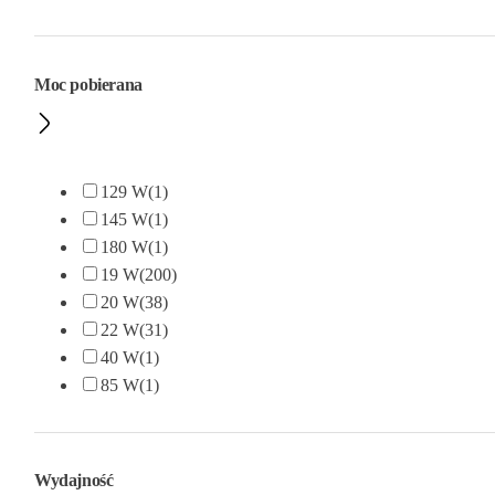
Moc pobierana
129 W
(1)
145 W
(1)
180 W
(1)
19 W
(200)
20 W
(38)
22 W
(31)
40 W
(1)
85 W
(1)
Wydajność