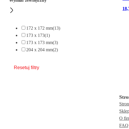
Wymiar zewnętrzny
18
172 x 172 mm
(13)
173 x 173
(1)
173 x 173 mm
(3)
204 x 204 mm
(2)
Resetuj filtry
Stro
Stro
Skle
O fir
FAQ