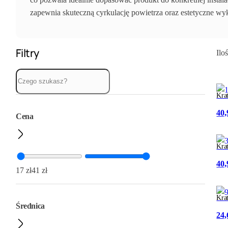
zapewnia skuteczną cyrkulację powietrza oraz estetyczne wyk
Filtry
Ilo
Kra
40
Cena
Kra
40
17
41
Kra
Średnica
24