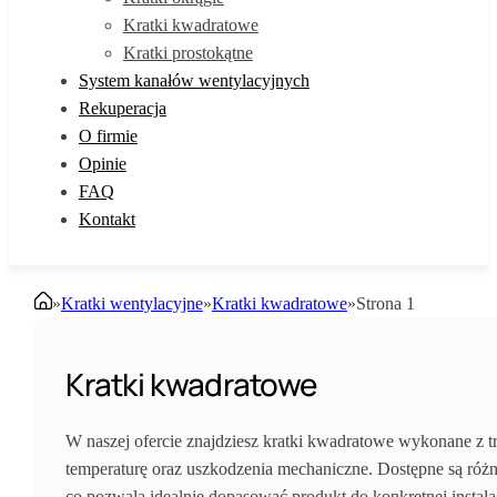
Kratki kwadratowe
Kratki prostokątne
System kanałów wentylacyjnych
Rekuperacja
O firmie
Opinie
FAQ
Kontakt
»
Kratki wentylacyjne
»
Kratki kwadratowe
»
Strona 1
Kratki kwadratowe
W naszej ofercie znajdziesz kratki kwadratowe wykonane z t
temperaturę oraz uszkodzenia mechaniczne. Dostępne są różn
co pozwala idealnie dopasować produkt do konkretnej instala