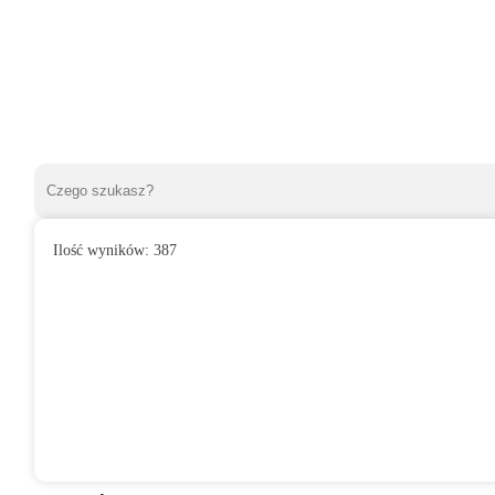
Ilość wyników:
387
»
Wentylatory przemysłowe
»
Wentylator przemysłowy MW-K Ø