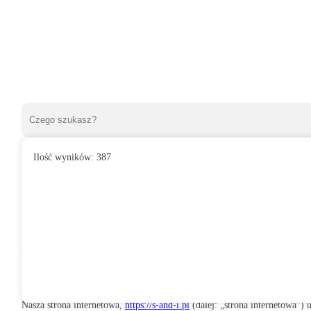
Ilość wyników:
387
Polityka plików cookies
To oświadczenie dotyczące plików cookie było ostatnio aktualizowane marz
Europejskiego Obszaru Gospodarczego i Szwajcarii.
1. Wprowadzenie
Nasza strona internetowa,
https://s-and-i.pl
(dalej: „strona internetowa”)