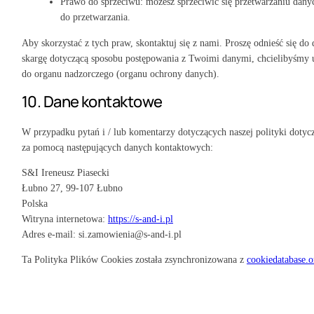
Prawo do sprzeciwu: możesz sprzeciwić się przetwarzaniu danyc
do przetwarzania.
Aby skorzystać z tych praw, skontaktuj się z nami. Proszę odnieść się do
skargę dotyczącą sposobu postępowania z Twoimi danymi, chcielibyśmy u
do organu nadzorczego (organu ochrony danych).
10. Dane kontaktowe
W przypadku pytań i / lub komentarzy dotyczących naszej polityki dotycz
za pomocą następujących danych kontaktowych:
S&I Ireneusz Piasecki
Łubno 27, 99-107 Łubno
Polska
Witryna internetowa:
https://s-and-i.pl
Adres e-mail:
si.zamowienia@
s-and-i.pl
Ta Polityka Plików Cookies została zsynchronizowana z
cookiedatabase.o