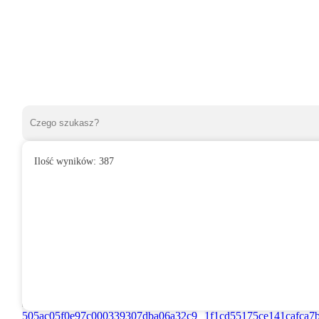
Ilość wyników:
387
»
Wentylatory przemysłowe
»
Wentylatory ścienne
»
Wentylator 