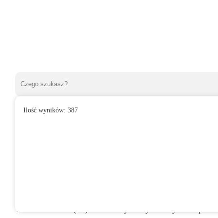
Ilość wyników:
387
»
Wentylatory domowe
»
Do łazienki
»
Wentylator domowy VITA
Wentylator domowy VITARO 100 WP (LS
128,57
zł
VITARO 150 WP (LS) kolor czarny – w tym wentylatorze płaski fr