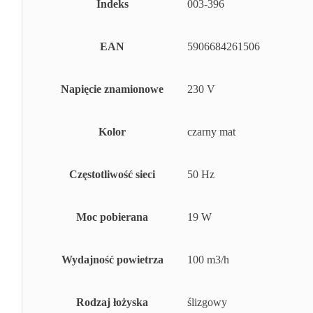
Indeks
003-396
EAN
5906684261506
Napięcie znamionowe
230 V
Kolor
czarny mat
Częstotliwość sieci
50 Hz
Moc pobierana
19 W
Wydajność powietrza
100 m3/h
Rodzaj łożyska
ślizgowy