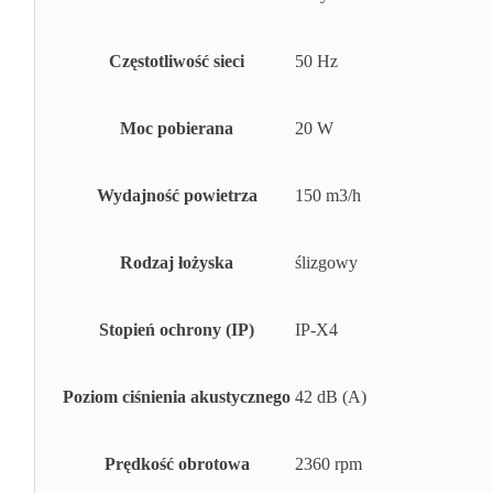
Częstotliwość sieci
50 Hz
Moc pobierana
20 W
Wydajność powietrza
150 m3/h
Rodzaj łożyska
ślizgowy
Stopień ochrony (IP)
IP-X4
Poziom ciśnienia akustycznego
42 dB (A)
Prędkość obrotowa
2360 rpm