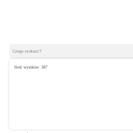
Ilość wyników:
387
»
Wentylatory domowe
»
Do łazienki
»
Wentylator domowy VITAR