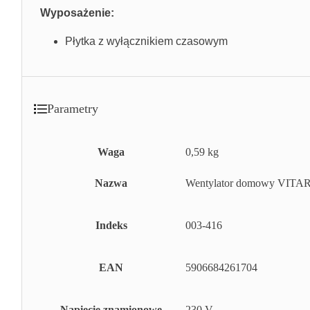
Wyposażenie:
Płytka z wyłącznikiem czasowym
Parametry
Waga
0,59 kg
Nazwa
Wentylator domowy VITARO
Indeks
003-416
EAN
5906684261704
Napięcie znamionowe
230 V