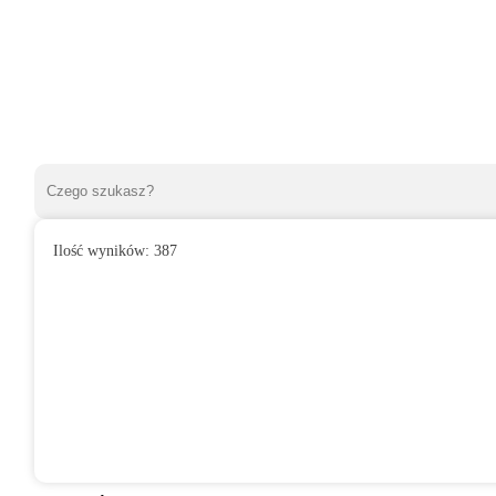
Ilość wyników:
387
»
Wentylatory domowe
»
Do łazienki
»
Wentylator domowy VITA