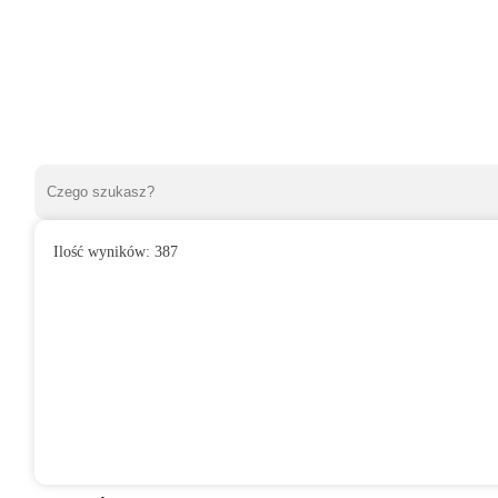
Ilość wyników:
387
»
Wentylatory domowe
»
Do łazienki
»
Wentylator domowy VITA