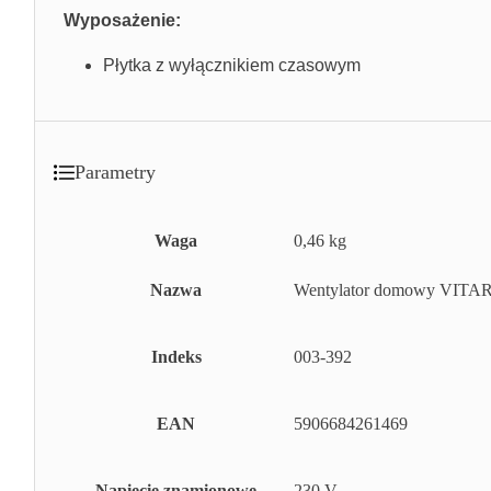
Wyposażenie:
Płytka z wyłącznikiem czasowym
Parametry
Waga
0,46 kg
Nazwa
Wentylator domowy VITARO
Indeks
003-392
EAN
5906684261469
Napięcie znamionowe
230 V