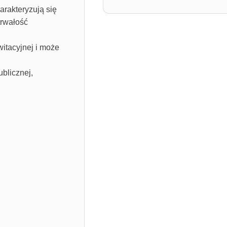
rakteryzują się
trwałość
witacyjnej i może
blicznej,