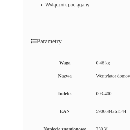
Wyłącznik pociągany
Parametry
Waga
0,46 kg
Nazwa
Wentylator domo
Indeks
003-400
EAN
5906684261544
Napięcie znamionowe
230 V