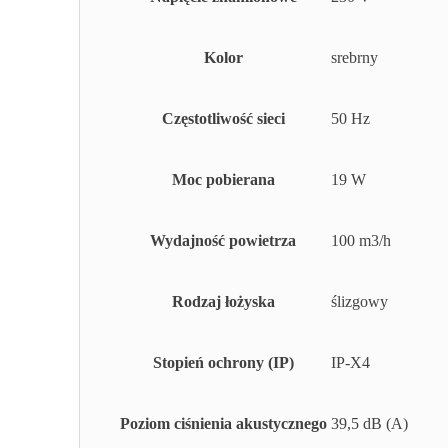
Kolor
srebrny
Częstotliwość sieci
50 Hz
Moc pobierana
19 W
Wydajność powietrza
100 m3/h
Rodzaj łożyska
ślizgowy
Stopień ochrony (IP)
IP-X4
Poziom ciśnienia akustycznego
39,5 dB (A)