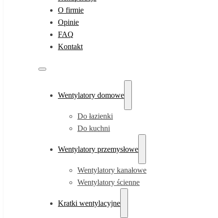
O firmie
Opinie
FAQ
Kontakt
Wentylatory domowe
Do łazienki
Do kuchni
Wentylatory przemysłowe
Wentylatory kanałowe
Wentylatory ścienne
Kratki wentylacyjne