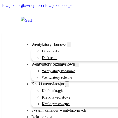
Przejdź do głównej treści
Przejdź do stopki
Wentylatory domowe
Do łazienki
Do kuchni
Wentylatory przemysłowe
Wentylatory kanałowe
Wentylatory ścienne
Kratki wentylacyjne
Kratki okrągłe
Kratki kwadratowe
Kratki prostokątne
System kanałów wentylacyjnych
Rekuperacja