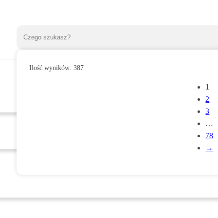
Ilość wyników:
387
1
2
3
…
78
→