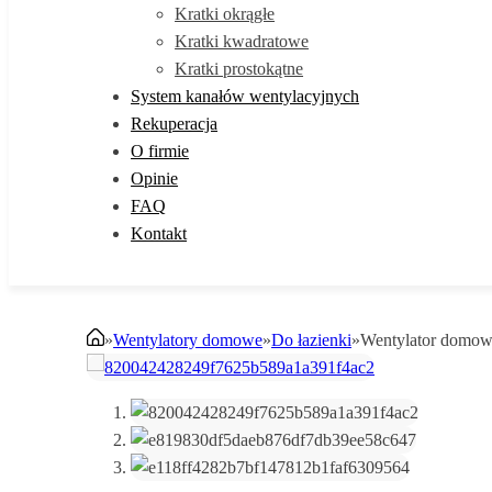
Kratki okrągłe
Kratki kwadratowe
Kratki prostokątne
System kanałów wentylacyjnych
Rekuperacja
O firmie
Opinie
FAQ
Kontakt
»
Wentylatory domowe
»
Do łazienki
»
Wentylator domow