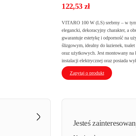
122,53
zł
VITARO 100 W (LS) srebrny – w tym w
elegancki, dekoracyjny charakter, a
gwarantuje estetykę i odporność na uż
ślizgowym, idealny do łazienek, toale
oraz użytkowych. Jest montowany na ko
instalacji elektrycznej oraz posiada w
Zapytaj o produkt
Jesteś zainteresowa