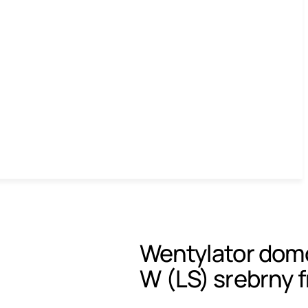
Wentylator dom
W (LS) srebrny 