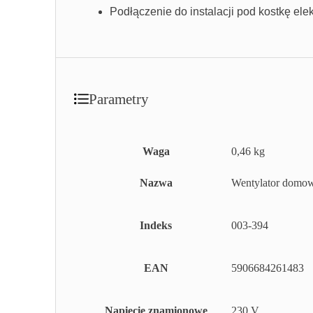
Podłączenie do instalacji pod kostkę ele
Parametry
Waga
0,46 kg
Nazwa
Wentylator domow
Indeks
003-394
EAN
5906684261483
Napięcie znamionowe
230 V