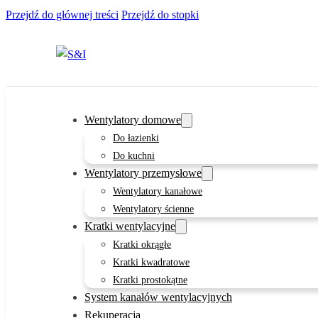
Przejdź do głównej treści
Przejdź do stopki
Wentylatory domowe
Do łazienki
Do kuchni
Wentylatory przemysłowe
Wentylatory kanałowe
Wentylatory ścienne
Kratki wentylacyjne
Kratki okrągłe
Kratki kwadratowe
Kratki prostokątne
System kanałów wentylacyjnych
Rekuperacja