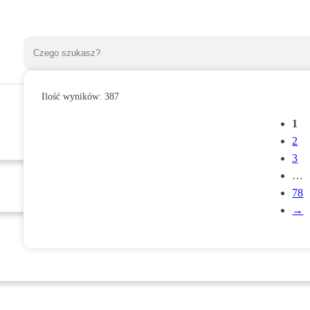
Ilość wyników:
387
1
2
3
…
78
→