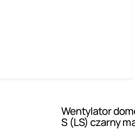
Wentylator dom
S (LS) czarny m