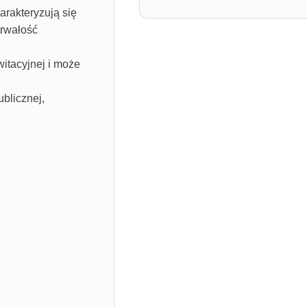
rakteryzują się
trwałość
witacyjnej i może
blicznej,