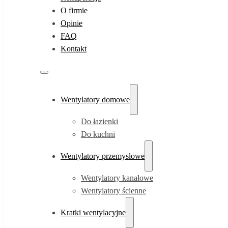
O firmie
Opinie
FAQ
Kontakt
Wentylatory domowe
Do łazienki
Do kuchni
Wentylatory przemysłowe
Wentylatory kanałowe
Wentylatory ścienne
Kratki wentylacyjne