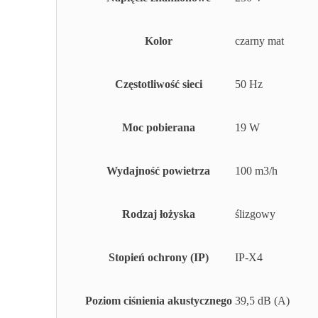
Kolor
czarny mat
Częstotliwość sieci
50 Hz
Moc pobierana
19 W
Wydajność powietrza
100 m3/h
Rodzaj łożyska
ślizgowy
Stopień ochrony (IP)
IP-X4
Poziom ciśnienia akustycznego
39,5 dB (A)