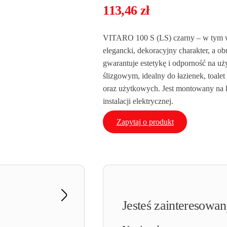
113,46
zł
VITARO 100 S (LS) czarny – w tym we
elegancki, dekoracyjny charakter, a
gwarantuje estetykę i odporność na uż
ślizgowym, idealny do łazienek, toale
oraz użytkowych. Jest montowany na ko
instalacji elektrycznej.
Zapytaj o produkt
Jesteś zainteresowa