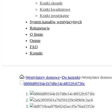
Kratki okrągłe
Kratki kwadratowe
Kratki prostokątne
System kanałów wentylacyjnych
Rekuperacja
O firmie
Opinie
FAQ
Kontakt
»
Wentylatory domowe
»
Do łazienki
»
Wentylator domow