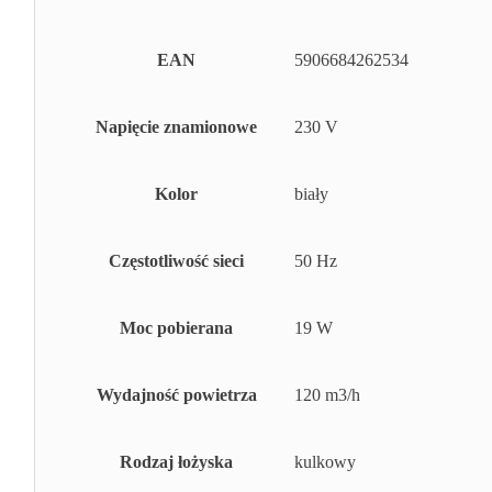
EAN
5906684262534
Napięcie znamionowe
230 V
Kolor
biały
Częstotliwość sieci
50 Hz
Moc pobierana
19 W
Wydajność powietrza
120 m3/h
Rodzaj łożyska
kulkowy