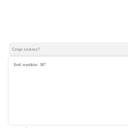
Ilość wyników:
387
»
Wentylatory domowe
»
Do łazienki
»
Wentylator domowy VENT