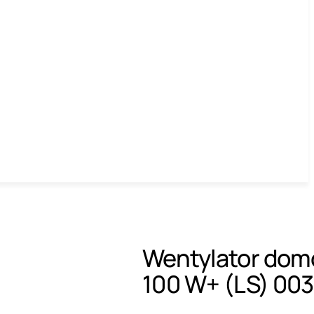
Wentylator do
100 W+ (LS) 00