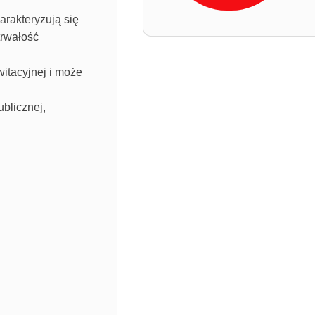
rakteryzują się
trwałość
witacyjnej i może
blicznej,