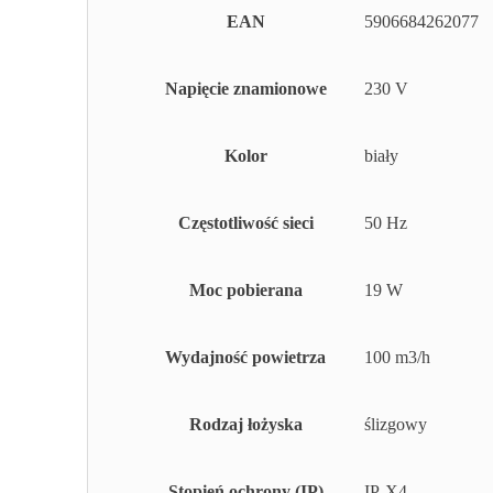
EAN
5906684262077
Napięcie znamionowe
230 V
Kolor
biały
Częstotliwość sieci
50 Hz
Moc pobierana
19 W
Wydajność powietrza
100 m3/h
Rodzaj łożyska
ślizgowy
Stopień ochrony (IP)
IP-X4