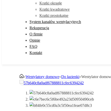
Kratki okrągłe
Kratki kwadratowe
Kratki prostokątne
System kanałów wentylacyjnych
Rekuperacja
O firmie
Opinie
FAQ
Kontakt
»
Wentylatory domowe
»
Do łazienki
»
Wentylator domo