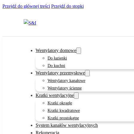
Przejdź do głównej treści
Przejdź do stopki
Wentylatory domowe
Do łazienki
Do kuchni
Wentylatory przemysłowe
Wentylatory kanałowe
Wentylatory ścienne
Kratki wentylacyjne
Kratki okrągłe
Kratki kwadratowe
Kratki prostokątne
System kanałów wentylacyjnych
Rekuperacja