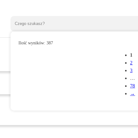
Ilość wyników:
387
1
2
3
…
78
→