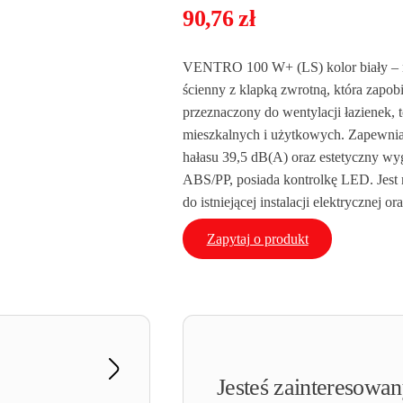
90,76
zł
VENTRO 100 W+ (LS) kolor biały – n
ścienny z klapką zwrotną, która zapobi
przeznaczony do wentylacji łazienek, 
mieszkalnych i użytkowych. Zapewnia
hałasu 39,5 dB(A) oraz estetyczny w
ABS/PP, posiada kontrolkę LED. Jest
do istniejącej instalacji elektrycznej 
Zapytaj o produkt
Jesteś zainteresowa