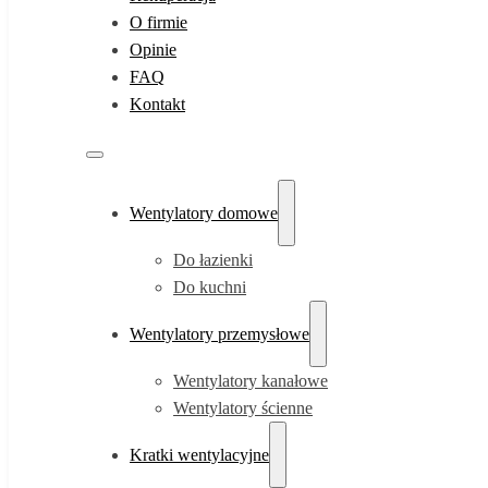
O firmie
Opinie
FAQ
Kontakt
Wentylatory domowe
Do łazienki
Do kuchni
Wentylatory przemysłowe
Wentylatory kanałowe
Wentylatory ścienne
Kratki wentylacyjne