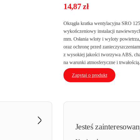
14,87
zł
Okrągła kratka wentylacyjna SRO 125
wykończeniowy instalacji nawiewnyc
mm. Osłania wloty i wyloty powietrza
oraz ochronę przed zanieczyszczeniam
z wysokiej jakości tworzywa ABS, cha
na warunki atmosferyczne i trwałością
Zapytaj o produkt
Jesteś zainteresowa