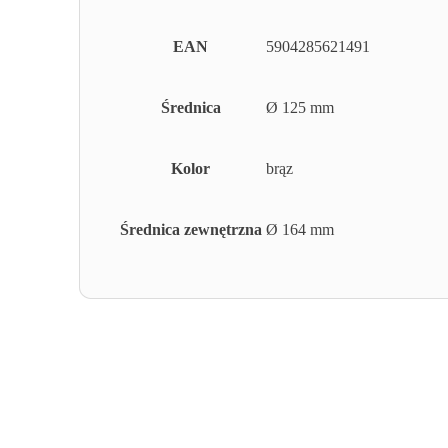
EAN
5904285621491
Średnica
Ø 125 mm
Kolor
brąz
Średnica zewnętrzna
Ø 164 mm