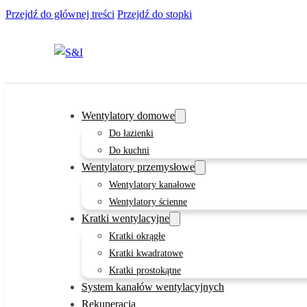
Przejdź do głównej treści
Przejdź do stopki
Wentylatory domowe
Do łazienki
Do kuchni
Wentylatory przemysłowe
Wentylatory kanałowe
Wentylatory ścienne
Kratki wentylacyjne
Kratki okrągłe
Kratki kwadratowe
Kratki prostokątne
System kanałów wentylacyjnych
Rekuperacja