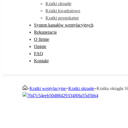
Kratki okrągłe
Kratki kwadratowe
Kratki prostokątne
System kanałów wentylacyjnych
Rekuperacja
O firmie
Opinie
FAQ
Kontakt
»
Kratki wentylacyjne
»
Kratki okrągłe
»
Kratka okrągła 