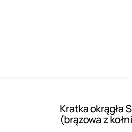
Kratka okrągła 
(brązowa z kołn