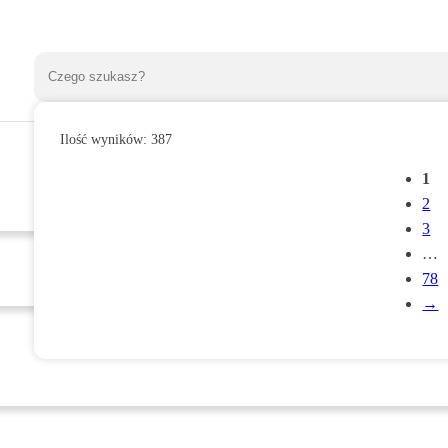
Ilość wyników:
387
1
2
3
…
78
→