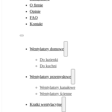
O firmie
Opinie
FAQ
Kontakt
Wentylatory domowe
Do łazienki
Do kuchni
Wentylatory przemysłowe
Wentylatory kanałowe
Wentylatory ścienne
Kratki wentylacyjne