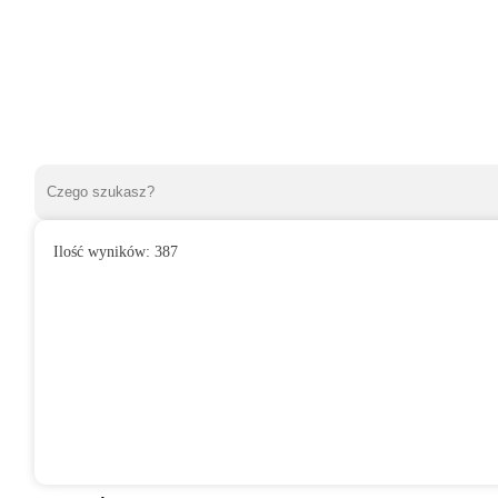
Ilość wyników:
387
»
Wentylatory domowe
»
Do łazienki
»
Wentylator domowy SERE