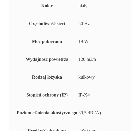
Kolor
biały
Częstotliwość sieci
50 Hz
Moc pobierana
19 W
Wydajność powietrza
120 m3/h
Rodzaj łożyska
kulkowy
Stopień ochrony (IP)
IP-X4
Poziom ciśnienia akustycznego
39,5 dB (A)
Prędkość obrotowa
2550 rpm