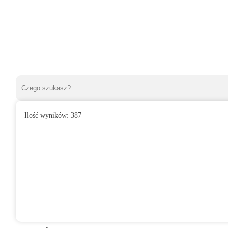
Ilość wyników:
387
»
Wentylatory domowe
»
Do łazienki
»
Wentylator domowy SAFI