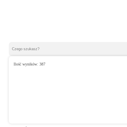
Ilość wyników:
387
»
Wentylatory domowe
»
Do łazienki
»
Wentylator domowy SAFI