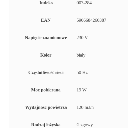
Indeks
003-284
EAN
5906684260387
Napięcie znamionowe
230 V
Kolor
biały
Częstotliwość sieci
50 Hz
Moc pobierana
19 W
Wydajność powietrza
120 m3/h
Rodzaj łożyska
ślizgowy