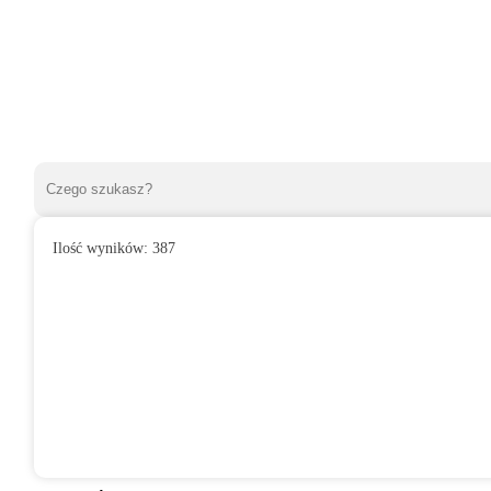
Ilość wyników:
387
»
Wentylatory domowe
»
Do łazienki
»
Wentylator domowy SAFI