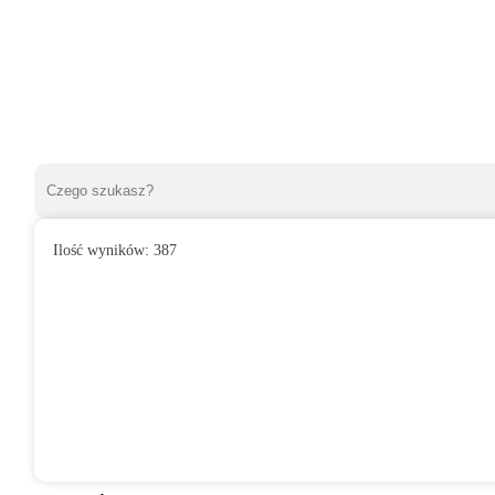
Ilość wyników:
387
»
Wentylatory domowe
»
Do łazienki
»
Wentylator domowy SAFIR