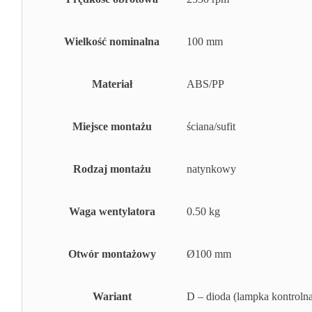
Wielkość nominalna
100 mm
Materiał
ABS/PP
Miejsce montażu
ściana/sufit
Rodzaj montażu
natynkowy
Waga wentylatora
0.50 kg
Otwór montażowy
Ø100 mm
Wariant
D – dioda (lampka kontroln