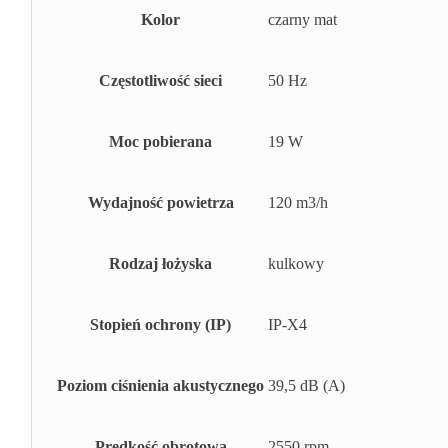
Kolor
czarny mat
Częstotliwość sieci
50 Hz
Moc pobierana
19 W
Wydajność powietrza
120 m3/h
Rodzaj łożyska
kulkowy
Stopień ochrony (IP)
IP-X4
Poziom ciśnienia akustycznego
39,5 dB (A)
Prędkość obrotowa
2550 rpm