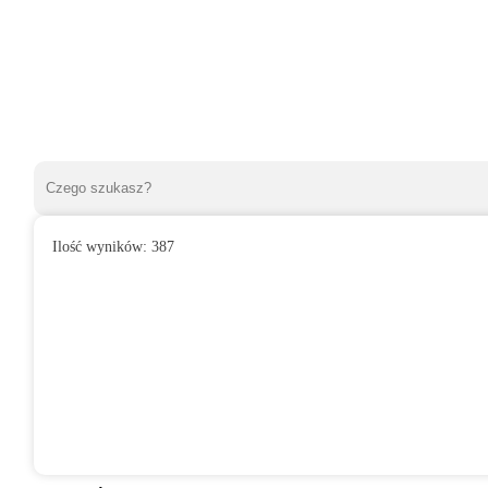
Ilość wyników:
387
»
Wentylatory domowe
»
Do łazienki
»
Wentylator domowy SAFI