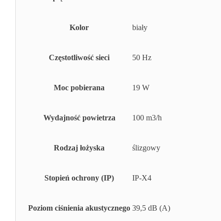
Kolor
biały
Częstotliwość sieci
50 Hz
Moc pobierana
19 W
Wydajność powietrza
100 m3/h
Rodzaj łożyska
ślizgowy
Stopień ochrony (IP)
IP-X4
Poziom ciśnienia akustycznego
39,5 dB (A)