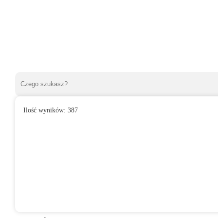
Ilość wyników:
387
»
Wentylatory domowe
»
Do łazienki
»
Wentylator domowy ORI