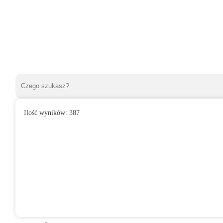
Ilość wyników:
387
»
Wentylatory domowe
»
Do łazienki
»
Wentylator domowy FORT