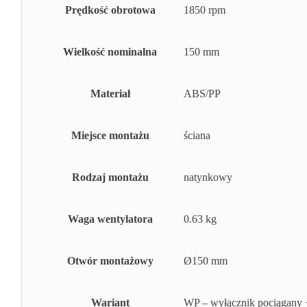
Prędkość obrotowa
1850 rpm
Wielkość nominalna
150 mm
Materiał
ABS/PP
Miejsce montażu
ściana
Rodzaj montażu
natynkowy
Waga wentylatora
0.63 kg
Otwór montażowy
Ø150 mm
Wariant
WP – wyłącznik pociągany +