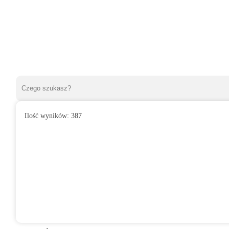
Ilość wyników:
387
»
Wentylatory domowe
»
Do łazienki
»
Wentylator domowy ARIO