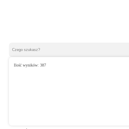
Ilość wyników:
387
»
Wentylatory domowe
»
Do łazienki
»
Wentylator domowy ARIO