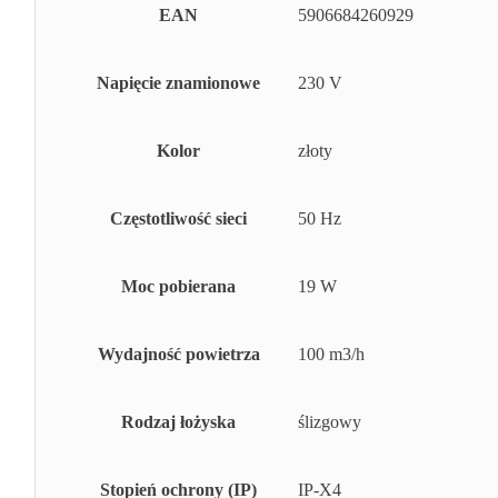
EAN
5906684260929
Napięcie znamionowe
230 V
Kolor
złoty
Częstotliwość sieci
50 Hz
Moc pobierana
19 W
Wydajność powietrza
100 m3/h
Rodzaj łożyska
ślizgowy
Stopień ochrony (IP)
IP-X4