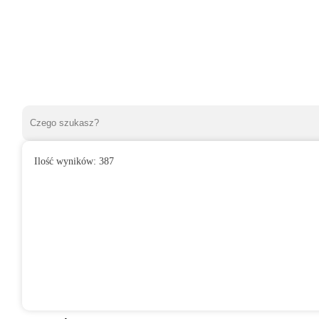
Ilość wyników:
387
»
Wentylatory domowe
»
Do łazienki
»
Wentylator domowy ARIO