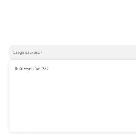
Ilość wyników:
387
»
Wentylatory domowe
»
Do łazienki
»
Wentylator domowy ARIO